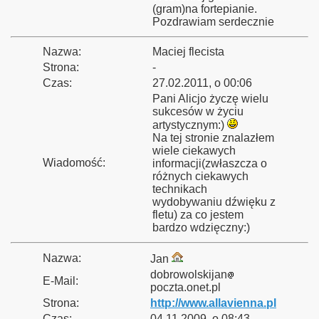
(gram)na fortepianie.
Pozdrawiam serdecznie
Nazwa:
Maciej flecista
Strona:
-
Czas:
27.02.2011, o 00:06
Pani Alicjo życzę wielu
sukcesów w życiu
artystycznym:)
Na tej stronie znalazłem
wiele ciekawych
Wiadomość:
informacji(zwłaszcza o
różnych ciekawych
technikach
wydobywaniu dźwięku z
fletu) za co jestem
bardzo wdzięczny:)
Nazwa:
Jan
dobrowolskijan
E-Mail:
poczta.onet.pl
Strona:
http://www.allavienna.pl
Czas:
04.11.2009, o 08:43