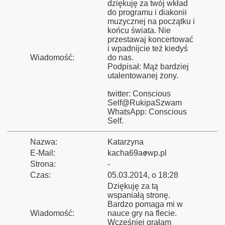
dziękuję za twój wkład
do programu i diakonii
muzycznej na początku i
końcu świata. Nie
przestawaj koncertować
i wpadnijcie też kiedyś
Wiadomość:
do nas.
Podpisał: Mąż bardziej
utalentowanej żony.
twitter: Conscious
Self@RukipaSzwam
WhatsApp: Conscious
Self.
Nazwa:
Katarzyna
E-Mail:
kacha69a
wp.pl
Strona:
-
Czas:
05.03.2014, o 18:28
Dziękuję za tą
wspaniałą stronę.
Bardzo pomaga mi w
Wiadomość:
nauce gry na flecie.
Wcześniej grałam