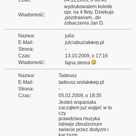
wydrukowalem kolede
opr. na 4 flety. Dziekuje
Wiadomość:
,pozdrawiam...do
zobaczenia Jan D.
Nazwa:
julia
E-Mail:
julciabuziak
vp.pl
Strona:
-
Czas:
13.10.2009, o 17:16
Wiadomość:
fajna strona
Nazwa:
Tadeusz
E-Mail:
tadeusz.wolak
wp.pl
Strona:
-
Czas:
05.02.2009, o 18:35
Jesteś wspaniała
zacząłem już wątpić w to
czy
prawdziwa muzyka
istnieje zbrudzonum
swiecie przez dodyzm i
kaczyzm.