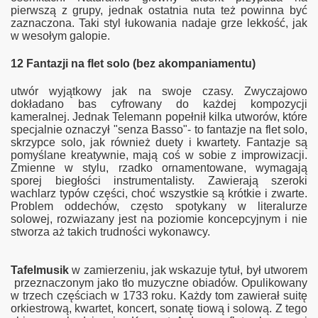
pierwszą z grupy, jednak ostatnia nuta też powinna być
zaznaczona. Taki styl łukowania nadaje grze lekkość, jak
w wesołym galopie.
12 Fantazji na flet solo (bez akompaniamentu)
utwór wyjątkowy jak na swoje czasy. Zwyczajowo
dokładano bas cyfrowany do każdej kompozycji
kameralnej. Jednak Telemann popełnił kilka utworów, które
specjalnie oznaczył "senza Basso"- to fantazje na flet solo,
skrzypce solo, jak również duety i kwartety. Fantazje są
pomyślane kreatywnie, mają coś w sobie z improwizacji.
Zmienne w stylu, rzadko ornamentowane, wymagają
sporej biegłości instrumentalisty. Zawierają szeroki
wachlarz typów części, choć wszystkie są krótkie i zwarte.
Problem oddechów, często spotykany w literalurze
solowej, rozwiazany jest na poziomie koncepcyjnym i nie
stworza aż takich trudności wykonawcy.
Tafelmusik
w zamierzeniu, jak wskazuje tytuł, był utworem
przeznaczonym jako tło muzyczne obiadów. Opulikowany
w trzech częściach w 1733 roku. Każdy tom zawierał suitę
orkiestrową, kwartet, koncert, sonatę tiową i solową. Z tego