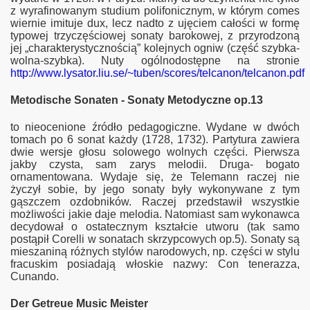
z wyrafinowanym studium polifonicznym, w którym comes
wiernie imituje dux, lecz nadto z ujęciem całości w formę
typowej trzyczęściowej sonaty barokowej, z przyrodzoną
jej „charakterystycznością” kolejnych ogniw (część szybka-
wolna-szybka). Nuty ogólnodostępne na stronie
http://www.lysator.liu.se/~tuben/scores/telcanon/telcanon.pdf
Metodische Sonaten - Sonaty Metodyczne op.13
to nieocenione źródło pedagogiczne. Wydane w dwóch
tomach po 6 sonat każdy (1728, 1732). Partytura zawiera
dwie wersje głosu solowego wolnych części. Pierwsza
jakby czysta, sam zarys melodii. Druga- bogato
ornamentowana. Wydaje się, że Telemann raczej nie
życzył sobie, by jego sonaty były wykonywane z tym
gąszczem ozdobników. Raczej przedstawił wszystkie
możliwości jakie daje melodia. Natomiast sam wykonawca
decydował o ostatecznym kształcie utworu (tak samo
postąpił Corelli w sonatach skrzypcowych op.5). Sonaty są
mieszaniną różnych stylów narodowych, np. części w stylu
fracuskim posiadają włoskie nazwy: Con tenerazza,
Cunando.
Der Getreue Music Meister