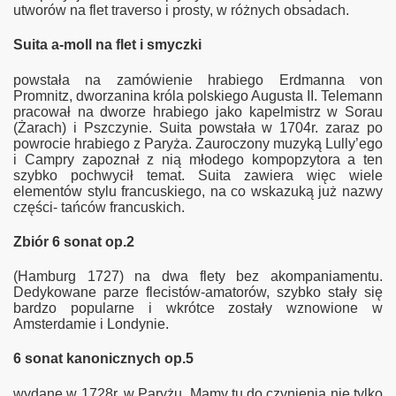
utworów na flet traverso i prosty, w różnych obsadach.
Suita a-moll na flet i smyczki
powstała na zamówienie hrabiego Erdmanna von
Promnitz, dworzanina króla polskiego Augusta II. Telemann
pracował na dworze hrabiego jako kapelmistrz w Sorau
(Żarach) i Pszczynie. Suita powstała w 1704r. zaraz po
powrocie hrabiego z Paryża. Zauroczony muzyką Lully’ego
i Campry zapoznał z nią młodego kompopzytora a ten
szybko pochwycił temat. Suita zawiera więc wiele
elementów stylu francuskiego, na co wskazuką już nazwy
części- tańców francuskich.
Zbiór 6 sonat op.2
(Hamburg 1727) na dwa flety bez akompaniamentu.
Dedykowane parze flecistów-amatorów, szybko stały się
bardzo popularne i wkrótce zostały wznowione w
Amsterdamie i Londynie.
6 sonat kanonicznych op.5
wydane w 1728r. w Paryżu. Mamy tu do czynienia nie tylko