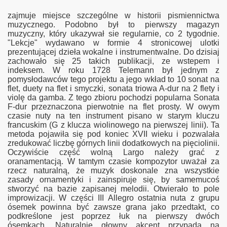
zajmuje miejsce szczególne w historii pismiennictwa
muzycznego. Podobno był to pierwszy magazyn
muzyczny, który ukazywał sie regularnie, co 2 tygodnie.
"Lekcje" wydawano w formie 4 stronicowej ulotki
prezentującej dzieła wokalne i instrumentwalne. Do dzisiaj
zachowało się 25 takich publikacji, ze wstepem i
indeksem. W roku 1728 Telemann był jednym z
pomysłodawców tego projektu a jego wkład to 10 sonat na
flet, duety na flet i smyczki, sonata triowa A-dur na 2 flety i
violę da gamba. Z tego zbioru pochodzi popularna Sonata
F-dur przeznaczona pierwotnie na flet prosty. W owym
czasie nuty na ten instrument pisano w starym kluczu
francuskim (G z klucza wiolinowego na pierwszej linii). Ta
metoda pojawiła się pod koniec XVII wieku i pozwalała
zredukować liczbę górnych linii dodatkowych na pięciolinii.
Oczywiście część wolną Largo należy grać z
oranamentacją. W tamtym czasie kompozytor uważał za
rzecz naturalną, że muzyk doskonale zna wszystkie
zasady ornamentyki i zainspiruje się, by samemucoś
stworzyć na bazie zapisanej melodii. Otwierało to pole
improwizacji. W części III Allegro ostatnia nuta z grupu
ósemek powinna być zawsze grana jako przedtakt, co
podkreślone jest poprzez łuk na pierwszy dwóch
ósemkach. Naturalnie głowny akcent przypada na