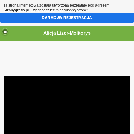
Ta strona internetowa została utworzona bezpłatnie pod adresem
Stronygratis.pl
. Czy chcesz też mieć własną stronę?
DARMOWA REJESTRACJA
Alicja Lizer-Molitorys