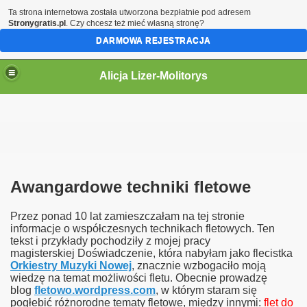
Ta strona internetowa została utworzona bezpłatnie pod adresem
Stronygratis.pl
. Czy chcesz też mieć własną stronę?
DARMOWA REJESTRACJA
Alicja Lizer-Molitorys
Awangardowe techniki fletowe
Przez ponad 10 lat zamieszczałam na tej stronie
informacje o współczesnych technikach fletowych. Ten
tekst i przykłady pochodziły z mojej pracy
magisterskiej
Doświadczenie, która nabyłam jako flecistka
Orkiestry Muzyki Nowej
, znacznie wzbogaciło moją
wiedzę na temat możliwości fletu. Obecnie prowadzę
blog
fletowo.wordpress.com
, w którym staram się
pogłebić różnorodne tematy fletowe, między innymi:
flet do