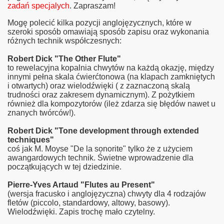
zadań specjalych
.
Zapraszam!
Mogę polecić kilka pozycji anglojęzycznych, które w
szeroki sposób omawiają sposób zapisu oraz wykonania
różnych technik współczesnych:
Robert Dick "The Other Flute"
to rewelacyjna kopalnia chwytów na każdą okazję, między
innymi pełna skala ćwierćtonowa (na klapach zamkniętych
i otwartych) oraz wielodźwięki ( z zaznaczoną skalą
trudności oraz zakresem dynamicznym). Z pożytkiem
również dla kompozytorów (ileż zdarza się błędów nawet u
znanych twórców!).
Robert Dick "Tone development through extended
techniques"
coś jak M. Moyse "De la sonorite" tylko że z użyciem
awangardowych technik. Świetne wprowadzenie dla
początkujących w tej dziedzinie.
Pierre-Yves Artaud "Flutes au Present"
(wersja fracusko i anglojęzyczna) chwyty dla 4 rodzajów
fletów (piccolo, standardowy, altowy, basowy).
Wielodźwięki. Zapis trochę mało czytelny.